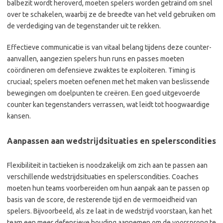
balbezit wordt heroverd, moeten spelers worden getraind om snel
over te schakelen, waarbij ze de breedte van het veld gebruiken om
de verdediging van de tegenstander uit te rekken.
Effectieve communicatie is van vitaal belang tijdens deze counter-
aanvallen, aangezien spelers hun runs en passes moeten
coördineren om defensieve zwaktes te exploiteren. Timing is
cruciaal; spelers moeten oefenen met het maken van beslissende
bewegingen om doelpunten te creëren. Een goed uitgevoerde
counter kan tegenstanders verrassen, wat leidt tot hoogwaardige
kansen.
Aanpassen aan wedstrijdsituaties en spelerscondities
Flexibiliteit in tactieken is noodzakelijk om zich aan te passen aan
verschillende wedstrijdsituaties en spelerscondities. Coaches
moeten hun teams voorbereiden om hun aanpak aan te passen op
basis van de score, de resterende tijd en de vermoeidheid van
spelers. Bijvoorbeeld, als ze laat in de wedstrijd voorstaan, kan het
team een meer defensieve houding aannemen om de voorsprong te