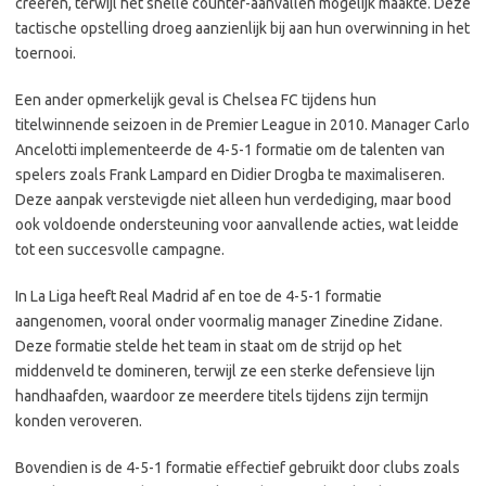
creëren, terwijl het snelle counter-aanvallen mogelijk maakte. Deze
tactische opstelling droeg aanzienlijk bij aan hun overwinning in het
toernooi.
Een ander opmerkelijk geval is Chelsea FC tijdens hun
titelwinnende seizoen in de Premier League in 2010. Manager Carlo
Ancelotti implementeerde de 4-5-1 formatie om de talenten van
spelers zoals Frank Lampard en Didier Drogba te maximaliseren.
Deze aanpak verstevigde niet alleen hun verdediging, maar bood
ook voldoende ondersteuning voor aanvallende acties, wat leidde
tot een succesvolle campagne.
In La Liga heeft Real Madrid af en toe de 4-5-1 formatie
aangenomen, vooral onder voormalig manager Zinedine Zidane.
Deze formatie stelde het team in staat om de strijd op het
middenveld te domineren, terwijl ze een sterke defensieve lijn
handhaafden, waardoor ze meerdere titels tijdens zijn termijn
konden veroveren.
Bovendien is de 4-5-1 formatie effectief gebruikt door clubs zoals