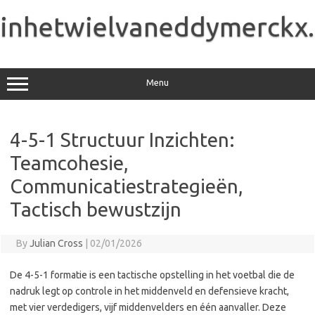
Skip
to
inhetwielvaneddymerckx
content
Menu
4-5-1 Structuur Inzichten:
Teamcohesie,
Communicatiestrategieën,
Tactisch bewustzijn
By
Julian Cross
|
02/01/2026
De 4-5-1 formatie is een tactische opstelling in het voetbal die de
nadruk legt op controle in het middenveld en defensieve kracht,
met vier verdedigers, vijf middenvelders en één aanvaller. Deze