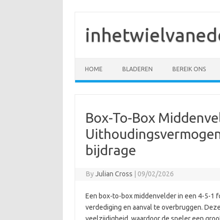
Skip
to
content
inhetwielvaned
HOME
BLADEREN
BEREIK ONS
Box-To-Box Middenveld
Uithoudingsvermogen,
bijdrage
By
Julian Cross
|
09/02/2026
Een box-to-box middenvelder in een 4-5-1 fo
verdediging en aanval te overbruggen. Deze
veelzijdigheid, waardoor de speler een groot