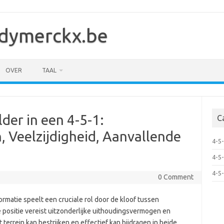
dymerckx.be
OVER
TAAL
er in een 4-5-1:
C
 Veelzijdigheid, Aanvallende
4-5-
4-5
4-5
0 Comment
rmatie speelt een cruciale rol door de kloof tussen
 positie vereist uitzonderlijke uithoudingsvermogen en
 terrein kan bestrijken en effectief kan bijdragen in beide