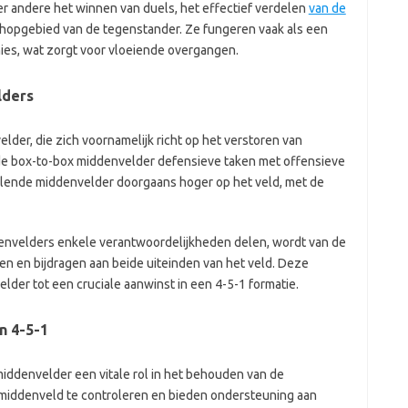
er andere het winnen van duels, het effectief verdelen
van de
schopgebied van de tegenstander. Ze fungeren vaak als een
nies, wat zorgt voor vloeiende overgangen.
lders
lder, die zich voornamelijk richt op het verstoren van
 de box-to-box middenvelder defensieve taken met offensieve
llende middenvelder doorgaans hoger op het veld, met de
envelders enkele verantwoordelijkheden delen, wordt van de
ken en bijdragen aan beide uiteinden van het veld. Deze
lder tot een cruciale aanwinst in een 4-5-1 formatie.
n 4-5-1
middenvelder een vitale rol in het behouden van de
 middenveld te controleren en bieden ondersteuning aan