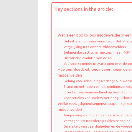
Key sections in the article:
Wat is een box-to-box middenvelder in een
Definitie en primaire verantwoordelijkhed
Vergelijking met andere middenvelders
Belangrijke tactische functies in een 4-5-1
Historische evolutie van de rol
Veelvoorkomende misvattingen over de pos
Hoe beïnvloedt uithoudingsvermogen de pr
middenvelder?
Belang van uithoudingsvermogen in wedstr
Trainingsmethoden om uithoudingsvermog
Effecten van vermoeidheid op besluitvorm
Case studies van spelers met hoog uitho
Welke veelzijdigheidseigenschappen zijn es
middenvelder?
Aanpassingsvermogen aan verschillende ta
Vermogen om meerdere posities te spelen
Diversiteit van vaardigheden en de voord
Voorbeelden van veelzijdige box-to-box m