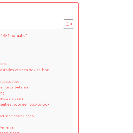
 4-5-1 formatie?
en
itie
estaties van een box-to-box
ijdsituaties
en te verbeteren
ing
udingsvermogen
sentieel voor een box-to-box
ctische opstellingen
elen ervan
iddenvelders