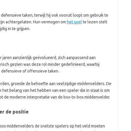
defensieve taken, terwijl hij ook vooruit loopt om gebruik te
zijn achtergelaten. Hun vermogen om
het spel
te lezen stelt
dig in te grijpen.
r jaren aanzienlijk geëvolueerd, zich aanpassend aan
orisch gezien was deze rol minder gedefinieerd, waarbij
 defensieve of offensieve taken.
rden, groeide de behoefte aan veelzijdige middenvelders. De
e het belang van het hebben van een speler die in staat is om
 tot de moderne interpretatie van de box-to-box middenvelder.
r de positie
o-box middenvelders de snelste spelers op het veld moeten