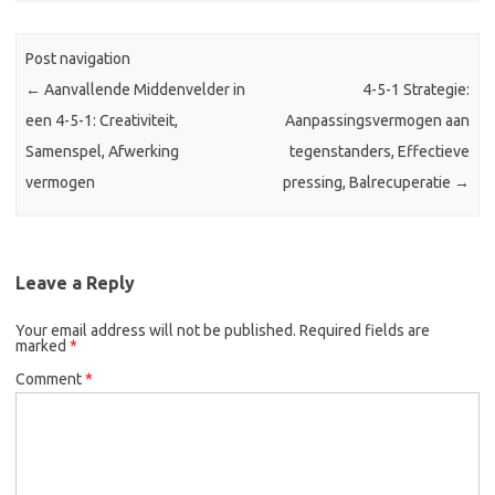
Post navigation
←
Aanvallende Middenvelder in
4-5-1 Strategie:
een 4-5-1: Creativiteit,
Aanpassingsvermogen aan
Samenspel, Afwerking
tegenstanders, Effectieve
vermogen
pressing, Balrecuperatie
→
Leave a Reply
Your email address will not be published.
Required fields are
marked
*
Comment
*