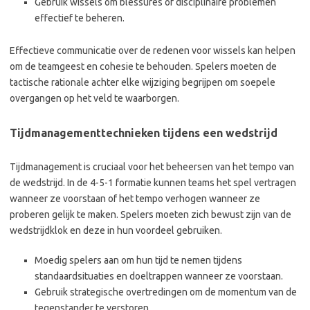
Gebruik wissels om blessures of disciplinaire problemen
effectief te beheren.
Effectieve communicatie over de redenen voor wissels kan helpen
om de teamgeest en cohesie te behouden. Spelers moeten de
tactische rationale achter elke wijziging begrijpen om soepele
overgangen op het veld te waarborgen.
Tijdmanagementtechnieken tijdens een wedstrijd
Tijdmanagement is cruciaal voor het beheersen van het tempo van
de wedstrijd. In de 4-5-1 formatie kunnen teams het spel vertragen
wanneer ze voorstaan of het tempo verhogen wanneer ze
proberen gelijk te maken. Spelers moeten zich bewust zijn van de
wedstrijdklok en deze in hun voordeel gebruiken.
Moedig spelers aan om hun tijd te nemen tijdens
standaardsituaties en doeltrappen wanneer ze voorstaan.
Gebruik strategische overtredingen om de momentum van de
tegenstander te verstoren.