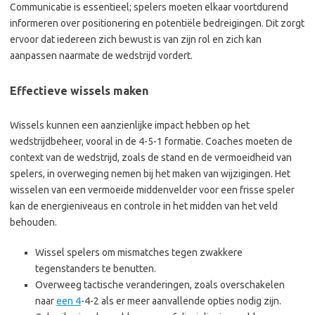
Communicatie is essentieel; spelers moeten elkaar voortdurend
informeren over positionering en potentiële bedreigingen. Dit zorgt
ervoor dat iedereen zich bewust is van zijn rol en zich kan
aanpassen naarmate de wedstrijd vordert.
Effectieve wissels maken
Wissels kunnen een aanzienlijke impact hebben op het
wedstrijdbeheer, vooral in de 4-5-1 formatie. Coaches moeten de
context van de wedstrijd, zoals de stand en de vermoeidheid van
spelers, in overweging nemen bij het maken van wijzigingen. Het
wisselen van een vermoeide middenvelder voor een frisse speler
kan de energieniveaus en controle in het midden van het veld
behouden.
Wissel spelers om mismatches tegen zwakkere
tegenstanders te benutten.
Overweeg tactische veranderingen, zoals overschakelen
naar
een 4
-4-2 als er meer aanvallende opties nodig zijn.