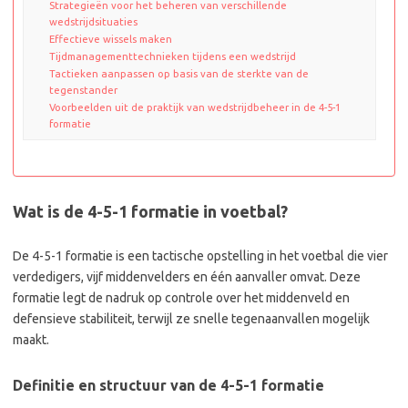
Strategieën voor het beheren van verschillende
wedstrijdsituaties
Effectieve wissels maken
Tijdmanagementtechnieken tijdens een wedstrijd
Tactieken aanpassen op basis van de sterkte van de
tegenstander
Voorbeelden uit de praktijk van wedstrijdbeheer in de 4-5-1
formatie
Wat is de 4-5-1 formatie in voetbal?
De 4-5-1 formatie is een tactische opstelling in het voetbal die vier
verdedigers, vijf middenvelders en één aanvaller omvat. Deze
formatie legt de nadruk op controle over het middenveld en
defensieve stabiliteit, terwijl ze snelle tegenaanvallen mogelijk
maakt.
Definitie en structuur van de 4-5-1 formatie