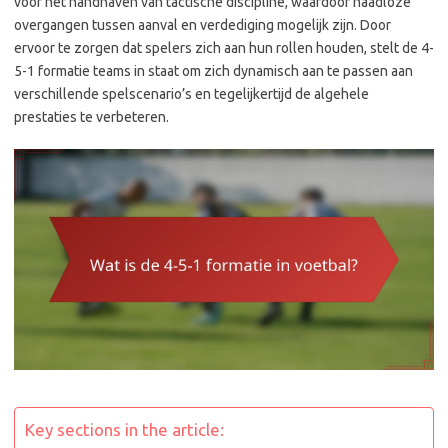
voor het handhaven van tactische discipline, waardoor naadloze
overgangen tussen aanval en verdediging mogelijk zijn. Door
ervoor te zorgen dat spelers zich aan hun rollen houden, stelt de 4-
5-1 formatie teams in staat om zich dynamisch aan te passen aan
verschillende spelscenario’s en tegelijkertijd de algehele
prestaties te verbeteren.
Key sections in the article: