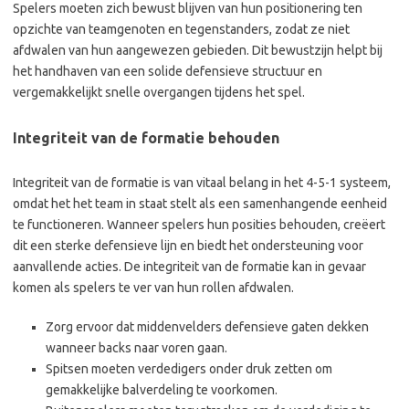
Spelers moeten zich bewust blijven van hun positionering ten
opzichte van teamgenoten en tegenstanders, zodat ze niet
afdwalen van hun aangewezen gebieden. Dit bewustzijn helpt bij
het handhaven van een solide defensieve structuur en
vergemakkelijkt snelle overgangen tijdens het spel.
Integriteit van de formatie behouden
Integriteit van de formatie is van vitaal belang in het 4-5-1 systeem,
omdat het het team in staat stelt als een samenhangende eenheid
te functioneren. Wanneer spelers hun posities behouden, creëert
dit een sterke defensieve lijn en biedt het ondersteuning voor
aanvallende acties. De integriteit van de formatie kan in gevaar
komen als spelers te ver van hun rollen afdwalen.
Zorg ervoor dat middenvelders defensieve gaten dekken
wanneer backs naar voren gaan.
Spitsen moeten verdedigers onder druk zetten om
gemakkelijke balverdeling te voorkomen.