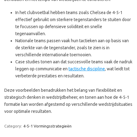
In het clubvoetbal hebben teams zoals Chelsea de 4-5-1
effectief gebruikt om sterkere tegenstanders te stuiten door
te focussen op defensieve soliditeit en snelle
tegenaanvallen.
Nationale teams passen vaak hun tactieken aan op basis van
de sterkte van de tegenstander, zoals te zien is in
verschillende internationale toernooien.
Case studies tonen aan dat succesvolle teams vaak de nadruk
leggen op communicatie en
tactische discipline
, wat leidt tot
verbeterde prestaties en resultaten.
Deze voorbeelden benadrukken het belang van flexibiliteit en
strategisch denken in wedstrijdbeheer, en tonen aan hoe de 4-5-1
formatie kan worden afgestemd op verschillende wedstrijdsituaties
voor optimale resultaten.
Category:
4-5-1 Vormingsstrategieën