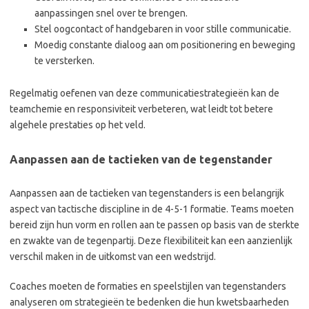
aanpassingen snel over te brengen.
Stel oogcontact of handgebaren in voor stille communicatie.
Moedig constante dialoog aan om positionering en beweging
te versterken.
Regelmatig oefenen van deze communicatiestrategieën kan de
teamchemie en responsiviteit verbeteren, wat leidt tot betere
algehele prestaties op het veld.
Aanpassen aan de tactieken van de tegenstander
Aanpassen aan de tactieken van tegenstanders is een belangrijk
aspect van tactische discipline in de 4-5-1 formatie. Teams moeten
bereid zijn hun vorm en rollen aan te passen op basis van de sterkte
en zwakte van de tegenpartij. Deze flexibiliteit kan een aanzienlijk
verschil maken in de uitkomst van een wedstrijd.
Coaches moeten de formaties en speelstijlen van tegenstanders
analyseren om strategieën te bedenken die hun kwetsbaarheden