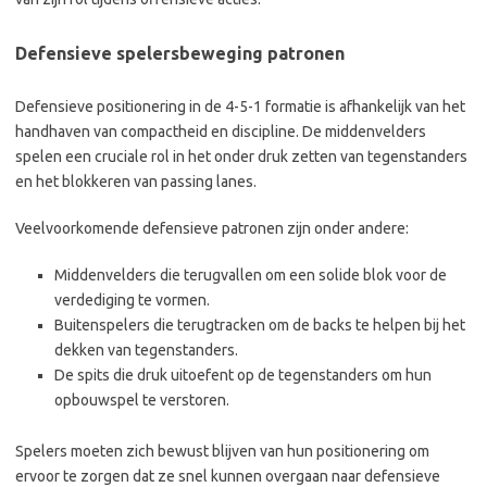
Defensieve spelersbeweging patronen
Defensieve positionering in de 4-5-1 formatie is afhankelijk van het
handhaven van compactheid en discipline. De middenvelders
spelen een cruciale rol in het onder druk zetten van tegenstanders
en het blokkeren van passing lanes.
Veelvoorkomende defensieve patronen zijn onder andere:
Middenvelders die terugvallen om een solide blok voor de
verdediging te vormen.
Buitenspelers die terugtracken om de backs te helpen bij het
dekken van tegenstanders.
De spits die druk uitoefent op de tegenstanders om hun
opbouwspel te verstoren.
Spelers moeten zich bewust blijven van hun positionering om
ervoor te zorgen dat ze snel kunnen overgaan naar defensieve