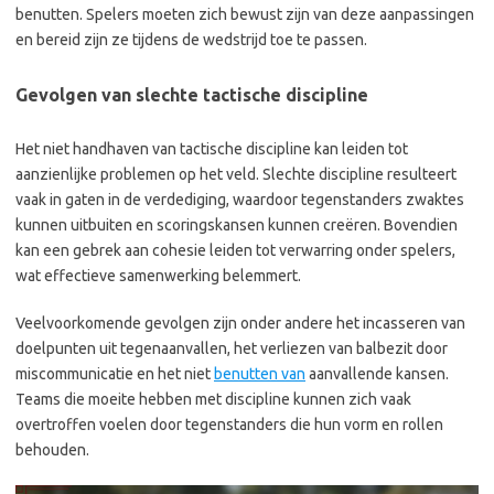
benutten. Spelers moeten zich bewust zijn van deze aanpassingen
en bereid zijn ze tijdens de wedstrijd toe te passen.
Gevolgen van slechte tactische discipline
Het niet handhaven van tactische discipline kan leiden tot
aanzienlijke problemen op het veld. Slechte discipline resulteert
vaak in gaten in de verdediging, waardoor tegenstanders zwaktes
kunnen uitbuiten en scoringskansen kunnen creëren. Bovendien
kan een gebrek aan cohesie leiden tot verwarring onder spelers,
wat effectieve samenwerking belemmert.
Veelvoorkomende gevolgen zijn onder andere het incasseren van
doelpunten uit tegenaanvallen, het verliezen van balbezit door
miscommunicatie en het niet
benutten van
aanvallende kansen.
Teams die moeite hebben met discipline kunnen zich vaak
overtroffen voelen door tegenstanders die hun vorm en rollen
behouden.