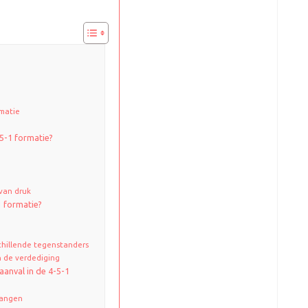
rmatie
5-1 formatie?
van druk
1 formatie?
chillende tegenstanders
n de verdediging
aanval in de 4-5-1
gangen