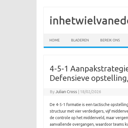
Skip
to
content
inhetwielvaned
HOME
BLADEREN
BEREIK ONS
4-5-1 Aanpakstrategi
Defensieve opstelling
By
Julian Cross
|
18/02/2026
De 4-5-1 formatie is een tactische opstellin
structuur met vier verdedigers, vijf middenv
de controle op het middenveld, maar verge
aanvallende overgangen, waardoor teams ku