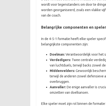
wordt voor tegenstanders om door te dring
worden georganiseerd, zoals een vlakke vijf 
van de coach.
Belangrijke componenten en speler
In de 4-5-1 formatie heeft elke speler specif
belangrijkste componenten zijn:
Doelman:
Verantwoordelijk voor het 
Verdedigers:
Twee centrale verdedig
van luchtduels, terwijl backs zowel d
Middenvelders:
Gewoonlijk bescherm
terwijl de anderen zowel defensieve a
overbruggen.
Aanvaller:
De enige aanvaller is cruc
omzetten van doelkansen.
Elke speler moet zijn rol binnen de formatie 