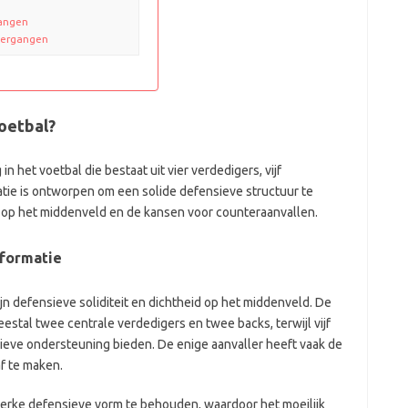
gangen
overgangen
voetbal?
in het voetbal die bestaat uit vier verdedigers, vijf
tie is ontworpen om een solide defensieve structuur te
role op het middenveld en de kansen voor counteraanvallen.
 formatie
n defensieve soliditeit en dichtheid op het middenveld. De
meestal twee centrale verdedigers en twee backs, terwijl vijf
eve ondersteuning bieden. De enige aanvaller heeft vaak de
f te maken.
terke defensieve vorm te behouden, waardoor het moeilijk