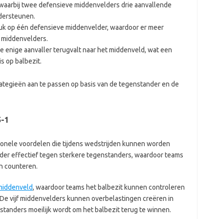
waarbij twee defensieve middenvelders drie aanvallende
dersteunen.
uk op één defensieve middenvelder, waardoor er meer
r middenvelders.
e enige aanvaller terugvalt naar het middenveld, wat een
s op balbezit.
trategieën aan te passen op basis van de tegenstander en de
5-1
tionele voordelen die tijdens wedstrijden kunnen worden
der effectief tegen sterkere tegenstanders, waardoor teams
n counteren.
middenveld
, waardoor teams het balbezit kunnen controleren
 De vijf middenvelders kunnen overbelastingen creëren in
tanders moeilijk wordt om het balbezit terug te winnen.