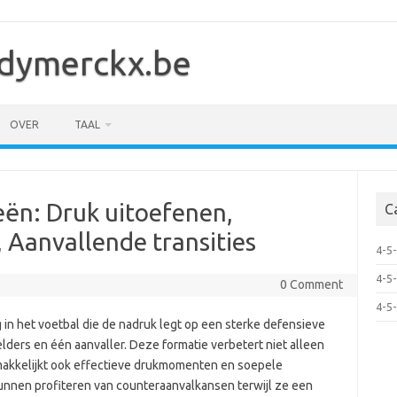
dymerckx.be
OVER
TAAL
eën: Druk uitoefenen,
C
, Aanvallende transities
4-5-
4-5
0 Comment
4-5
g in het voetbal die de nadruk legt op een sterke defensieve
elders en één aanvaller. Deze formatie verbetert niet alleen
makkelijkt ook effectieve drukmomenten en soepele
nnen profiteren van counteraanvalkansen terwijl ze een